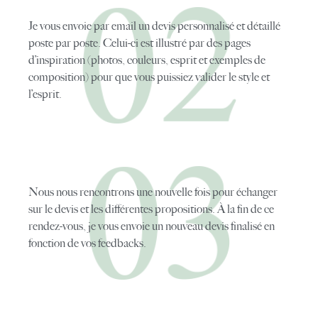
Je vous envoie par email un devis personnalisé et détaillé
poste par poste. Celui-ci est illustré par des pages
d’inspiration (photos, couleurs, esprit et exemples de
composition) pour que vous puissiez valider le style et
l’esprit.
Nous nous rencontrons une nouvelle fois pour échanger
sur le devis et les différentes propositions. À la fin de ce
rendez-vous, je vous envoie un nouveau devis finalisé en
fonction de vos feedbacks.